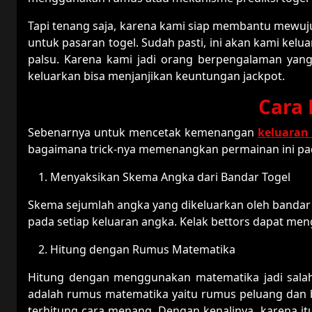
Tapi tenang saja, karena kami siap membantu mewuju
untuk pasaran togel. Sudah pasti, ini akan kami kel
palsu. Karena kami jadi orang berpengalaman yang 
keluarkan bisa menjanjikan keuntungan jackpot.
Cara 
Sebenarnya untuk mencetak kemenangan
keluaran 
bagaimana trick-nya memenangkan permainan ini pad
Menyaksikan Skema Angka dari Bandar Togel
Skema sejumlah angka yang dikeluarkan oleh bandar t
pada setiap keluaran angka. Kelak bettors dapat me
Hitung dengan Rumus Matematika
Hitung dengan menggunakan matematika jadi sala
adalah rumus matematika yaitu rumus peluang dan 
terhitung cara menang. Dengan kenalinya, karena i