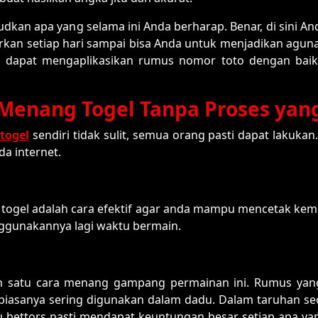
dkan apa yang selama ini Anda berharap. Benar, di sini A
uarkan setiap hari sampai bisa Anda untuk menjadikan aguna
dapat mengaplikasikan rumus nomor toto dengan baik. K
Menang Togel Tanpa Proses yang
togel
sendiri tidak sulit, semua orang pasti dapat lakukan
a internet.
ogel adalah cara efektif agar anda mampu mencetak kemen
nggunakannya lagi waktu bermain.
h satu cara menang gampang permainan ini. Rumus yan
biasanya sering digunakan dalam dadu. Dalam taruhan s
tu bettors pasti mendapat keuntungan besar setiap apa 