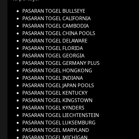
PASARAN TOGEL BULLSEYE
PASARAN TOGEL CALIFORNIA
PASARAN TOGEL CAMBODIA
PASARAN TOGEL CHINA POOLS
PASARAN TOGEL DELAWARE
PASARAN TOGEL FLORIDA
PASARAN TOGEL GEORGIA
PASARAN TOGEL GERMANY PLUS
PASARAN TOGEL HONGKONG
PASARAN TOGEL INDIANA
PASARAN TOGEL JAPAN POOLS
PASARAN TOGEL KENTUCKY
PASARAN TOGEL KINGSTOWN
PASARAN TOGEL KYNDERS
PASARAN TOGEL LIECHTENSTEIN
PASARAN TOGEL LUKSEMBURG
PASARAN TOGEL MARYLAND
PASARAN TOGEL MICHIGAN