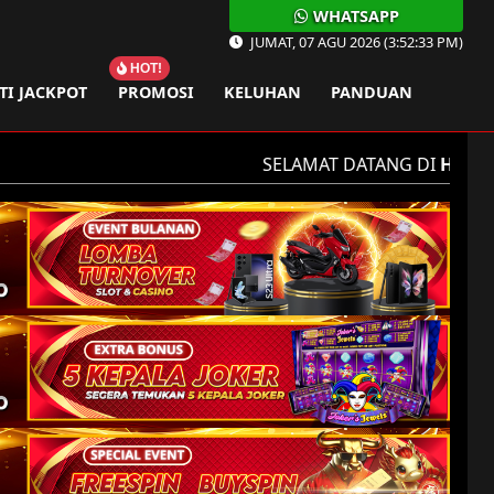
WHATSAPP
JUMAT, 07 AGU 2026 (
3:52:34 PM
)
TI JACKPOT
PROMOSI
KELUHAN
PANDUAN
SELAMAT DATANG DI
HONDAT