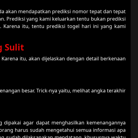
nda akan mendapatkan prediksi nomor tepat dan tepat
n. Prediksi yang kami keluarkan tentu bukan prediksi
arena itu, tentu prediksi togel hari ini yang kami
 Sulit
. Karena itu, akan dijelaskan dengan detail berkenaan
angan besar. Trick-nya yaitu, melihat angka terakhir
g dipakai agar dapat menghasilkan kemenangannya
eorang harus sudah mengetahui semua informasi apa
yang sudah dilaksanakan mendatang, khususnya waktu