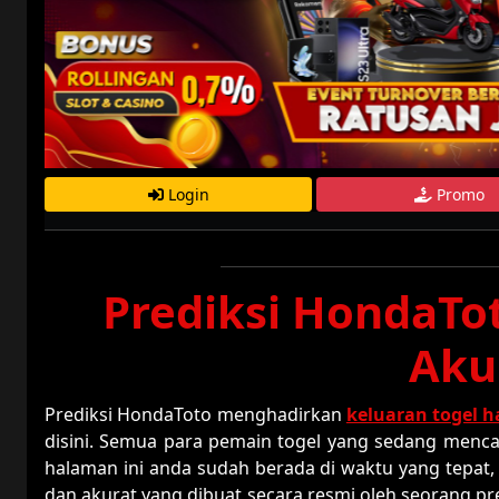
…
Login
Promo
Prediksi HondaToto
Aku
Prediksi HondaToto menghadirkan
keluaran togel ha
disini. Semua para pemain togel yang sedang menc
halaman ini anda sudah berada di waktu yang tepat, 
dan akurat yang dibuat secara resmi oleh seorang p