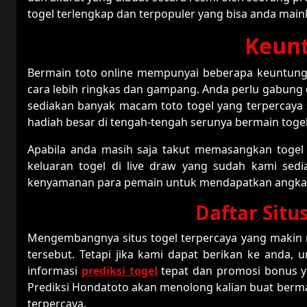
togel terlengkap dan terpopuler yang bisa anda maink
Keunt
Bermain toto online mempunyai beberapa keuntung
cara lebih ringkas dan gampang. Anda perlu gabung 
sediakan banyak macam toto togel yang terpercaya 
hadiah besar di tengah-tengah serunya bermain togel
Apabila anda masih saja takut memasangkan togel on
keluaran togel di live draw yang sudah kami sedi
kenyamanan para pemain untuk mendapatkan angka kel
Daftar Situ
Mengembangnya situs togel terpercaya yang makin r
tersebut. Tetapi jika kami dapat berikan ke anda, u
informasi
prediksi togel
tepat dan promosi bonus ya
Prediksi Hondatoto akan menolong kalian buat bermain
terpercaya.