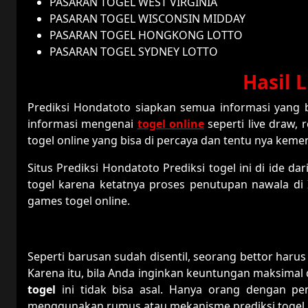
PASARAN TOGEL WEST VIRGINIA
PASARAN TOGEL WISCONSIN MIDDAY
PASARAN TOGEL HONGKONG LOTTO
PASARAN TOGEL SYDNEY LOTTO
Hasil 
Prediksi Hondatoto siapkan semua informasi yang b
informasi mengenai
togel online
seperti live draw, 
togel online yang bisa di percaya dan tentu nya kem
Situs Prediksi Hondatoto Prediksi togel ini di ide d
togel karena ketatnya proses penutupan nawala di 
games togel online.
Seperti barusan sudah disentil, seorang bettor haru
Karena itu, bila Anda inginkan keuntungan maksimal d
togel
ini tidak bisa asal. Hanya orang dengan pe
menggunakan rumus atau mekanisme prediksi togel bu