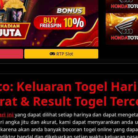
RTP Slot
: Keluaran Togel Hari 
rat & Result Togel Terc
ri ini
yang dapat dilihat setiap harinya dan dapat mengeta
ari angka jitu dan akurat, kami dapat menyarankan anda
karena akan anda banyak bocoran togel online yang dapat 
rediktor handal dan dikeluarkan setiap waktu keluaran pa