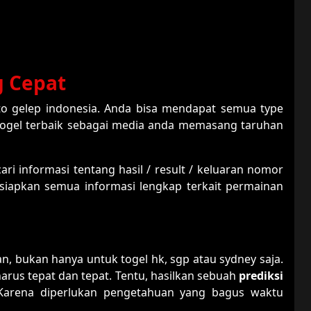
g Cepat
oto gelep indonesia. Anda bisa mendapat semua type
us togel terbaik sebagai media anda memasang taruhan
ari informasi tentang hasil / result / keluaran nomor
 siapkan semua informasi lengkap terkait permainan
n, bukan hanya untuk togel hk, sgp atau sydney saja.
arus tepat dan tepat. Tentu, hasilkan sebuah
prediksi
. Karena diperlukan pengetahuan yang bagus waktu