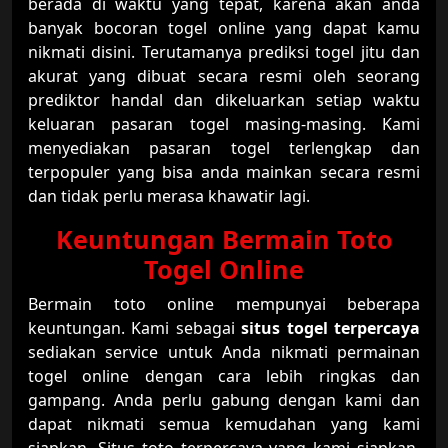
berada di waktu yang tepat, karena akan anda
banyak bocoran togel online yang dapat kamu
nikmati disini. Terutamanya prediksi togel jitu dan
akurat yang dibuat secara resmi oleh seorang
prediktor handal dan dikeluarkan setiap waktu
keluaran pasaran togel masing-masing. Kami
menyediakan pasaran togel terlengkap dan
terpopuler yang bisa anda mainkan secara resmi
dan tidak perlu merasa khawatir lagi.
Keuntungan Bermain Toto
Togel Online
Bermain toto online mempunyai beberapa
keuntungan. Kami sebagai
situs togel terpercaya
sediakan service untuk Anda nikmati permainan
togel online dengan cara lebih ringkas dan
gampang. Anda perlu gabung dengan kami dan
dapat nikmati semua kemudahan yang kami