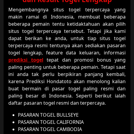
Mengembangnya situs togel terpercaya yang
makin ramai di Indonesia, membuat beberapa
beberapa pemain tentu ketidaktahuan akan pilih
situs togel terpercaya tersebut. Tetapi jika kami
dapat berikan ke anda, untuk tiap situs togel
terpercaya resmi tentunya akan sediakan pasaran
togel lengkap, feature data keluaran, informasi
prediksi togel
tepat dan promosi bonus yang
paling penting untuk beberapa pemain. Tetapi saat
ini anda tak perlu berpikiran panjang kembali,
karena Prediksi Hondatoto akan menolong kalian
buat bermain di pasar togel paling resmi dan
paling besar di Indonesia. Seperti berikut ialah
daftar pasaran togel resmi dan terpercaya.
PASARAN TOGEL BULLSEYE
PASARAN TOGEL CALIFORNIA
PASARAN TOGEL CAMBODIA