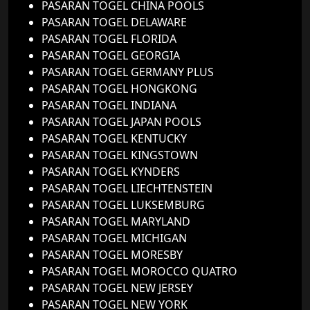
PASARAN TOGEL CHINA POOLS
PASARAN TOGEL DELAWARE
PASARAN TOGEL FLORIDA
PASARAN TOGEL GEORGIA
PASARAN TOGEL GERMANY PLUS
PASARAN TOGEL HONGKONG
PASARAN TOGEL INDIANA
PASARAN TOGEL JAPAN POOLS
PASARAN TOGEL KENTUCKY
PASARAN TOGEL KINGSTOWN
PASARAN TOGEL KYNDERS
PASARAN TOGEL LIECHTENSTEIN
PASARAN TOGEL LUKSEMBURG
PASARAN TOGEL MARYLAND
PASARAN TOGEL MICHIGAN
PASARAN TOGEL MORESBY
PASARAN TOGEL MOROCCO QUATRO
PASARAN TOGEL NEW JERSEY
PASARAN TOGEL NEW YORK