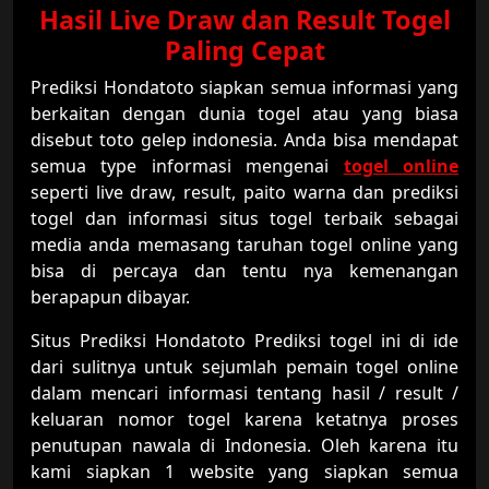
Hasil Live Draw dan Result Togel
Paling Cepat
Prediksi Hondatoto siapkan semua informasi yang
berkaitan dengan dunia togel atau yang biasa
disebut toto gelep indonesia. Anda bisa mendapat
semua type informasi mengenai
togel online
seperti live draw, result, paito warna dan prediksi
togel dan informasi situs togel terbaik sebagai
media anda memasang taruhan togel online yang
bisa di percaya dan tentu nya kemenangan
berapapun dibayar.
Situs Prediksi Hondatoto Prediksi togel ini di ide
dari sulitnya untuk sejumlah pemain togel online
dalam mencari informasi tentang hasil / result /
keluaran nomor togel karena ketatnya proses
penutupan nawala di Indonesia. Oleh karena itu
kami siapkan 1 website yang siapkan semua