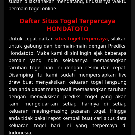
sudah dilaksanakan mendatang, khususnya waktu
bermain togel online.
Daftar Situs Togel Terpercaya
HONDATOTO
Untuk cepat daftar
situs togel terpercaya
, silakan
untuk gabung dan bermain-main dengan Prediksi
Hondatoto. Maka kami di sini ingin ajak beberapa
pemain yang ingin selekasnya memasangkan
taruhan togel hari ini dengan resmi dan cepat.
Disamping itu kami sudah mempersiapkan live
draw buat menyaksikan keluaran togel langsung
dan anda dapat mengawali memasangkan taruhan
dengan menyaksikan prediksi togel yang akan
kami mengeluarkan setiap harinya di setiap
keluaran masing-masing pasaran togel. Hingga
anda tidak pakai repot kembali buat cari situs data
keluaran togel hari ini yang terpercaya di
Indonesia.