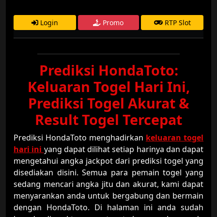
Login
Promo
RTP Slot
Prediksi HondaToto:
Keluaran Togel Hari Ini,
Prediksi Togel Akurat &
Result Togel Tercepat
Prediksi HondaToto menghadirkan
keluaran togel
hari ini
yang dapat dilihat setiap harinya dan dapat
mengetahui angka jackpot dari prediksi togel yang
disediakan disini. Semua para pemain togel yang
sedang mencari angka jitu dan akurat, kami dapat
menyarankan anda untuk bergabung dan bermain
dengan HondaToto. Di halaman ini anda sudah