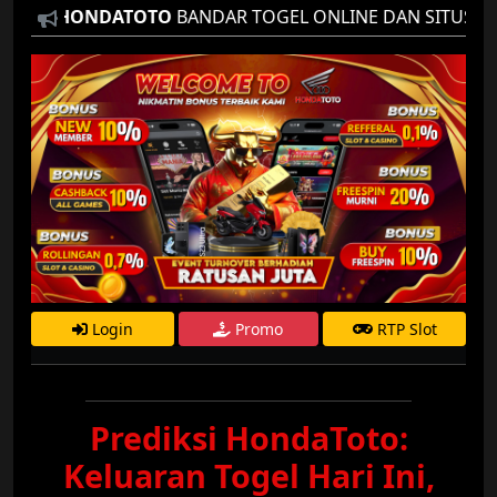
G DI
HONDATOTO
BANDAR TOGEL ONLINE DAN SITUS SLO
…
Login
Promo
RTP Slot
Prediksi HondaToto:
Keluaran Togel Hari Ini,