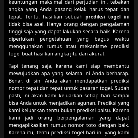
keuntungan maksimal dari perjudian ini, tebakan
angka yang Anda pasang kelak harus tepat dan
tepat. Tentu, hasilkan sebuah
prediksi togel
ini
tidak bisa asal. Hanya orang dengan pengalaman
tinggi saja yang dapat lakukan secara baik. Karena
diperlukan pengetahuan yang bagus waktu
menggunakan rumus atau mekanisme prediksi
togel buat hasilkan angka jitu dan akurat.
Tapi tenang saja, karena kami siap membantu
mewujudkan apa yang selama ini Anda berharap.
Benar, di sini Anda akan mendapatkan prediksi
nomor tepat dan tepat untuk pasaran togel. Sudah
pasti, ini akan kami keluarkan setiap hari sampai
bisa Anda untuk menjadikan agunan. Prediksi yang
kami keluarkan tentu bukan prediksi palsu. Karena
kami jadi orang berpengalaman yang dapat
mengaplikasikan rumus nomor toto dengan baik.
Karena itu, tentu prediksi togel hari ini yang kami