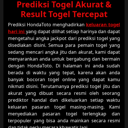
Prediksi Togel Akurat &
Result Togel Tercepat
Prediksi HondaToto menghadirkan
keluaran togel
hari ini
yang dapat dilihat setiap harinya dan dapat
mengetahui angka jackpot dari prediksi togel yang
disediakan disini. Semua para pemain togel yang
sedang mencari angka jitu dan akurat, kami dapat
menyarankan anda untuk bergabung dan bermain
dengan HondaToto. Di halaman ini anda sudah
berada di waktu yang tepat, karena akan anda
banyak bocoran togel online yang dapat kamu
nikmati disini. Terutamanya prediksi togel jitu dan
akurat yang dibuat secara resmi oleh seorang
prediktor handal dan dikeluarkan setiap waktu
keluaran pasaran togel masing-masing. Kami
menyediakan pasaran togel terlengkap dan
terpopuler yang bisa anda mainkan secara resmi
dan tidak perlu merasa khawatir lagi.