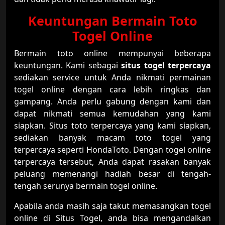
Keuntungan Bermain Toto
Togel Online
Bermain toto online mempunyai beberapa
keuntungan. Kami sebagai
situs togel terpercaya
sediakan service untuk Anda nikmati permainan
togel online dengan cara lebih ringkas dan
gampang. Anda perlu gabung dengan kami dan
dapat nikmati semua kemudahan yang kami
siapkan. Situs toto terpercaya yang kami siapkan,
sediakan banyak macam toto togel yang
terpercaya seperti HondaToto. Dengan togel online
terpercaya tersebut, Anda dapat rasakan banyak
peluang memenangi hadiah besar di tengah-
tengah serunya bermain togel online.
Apabila anda masih saja takut memasangkan togel
online di Situs Togel, anda bisa mengandalkan