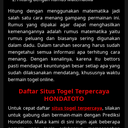
Hitung dengan menggunakan matematika jadi
salah satu cara menang gampang permainan ini.
Rumus yang dipakai agar dapat menghasilkan
kemenangannya adalah rumus matematika yaitu
rumus peluang dan biasanya sering digunakan
dalam dadu. Dalam taruhan seorang harus sudah
mengetahui semua informasi apa terhitung cara
menang. Dengan kenalinya, karena itu bettors
pasti mendapat keuntungan besar setiap apa yang
sudah dilaksanakan mendatang, khususnya waktu
bermain togel online.
Daftar Situs Togel Terpercaya
HONDATOTO
Untuk cepat daftar
situs togel terpercaya
, silakan
untuk gabung dan bermain-main dengan Prediksi
Hondatoto. Maka kami di sini ingin ajak beberapa