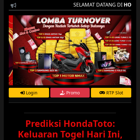
SELAMAT DATANG DI
HONDA
Login
Promo
RTP Slot
Prediksi HondaToto:
Keluaran Togel Hari Ini,