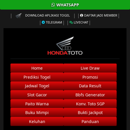
WHATSAPP
DOWNLOAD APLIKASI TOGEL
DAFTAR JADI MEMBER
TELEGRAM
LIVECHAT
Home
Live Draw
Prediksi Togel
Promosi
Jadwal Togel
Data Result
Slot Gacor
Bbfs Generator
Paito Warna
Konv. Toto SGP
Buku Mimpi
Bukti Jackpot
Keluhan
Panduan