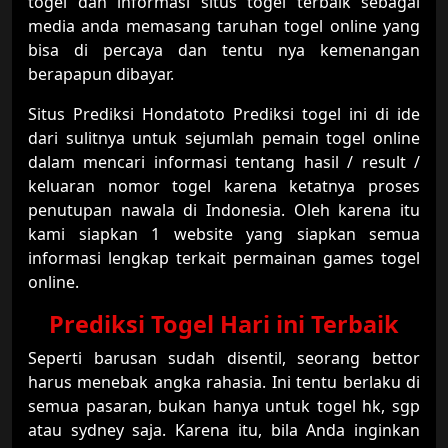
togel dan informasi situs togel terbaik sebagai
media anda memasang taruhan togel online yang
bisa di percaya dan tentu nya kemenangan
berapapun dibayar.
Situs Prediksi Hondatoto Prediksi togel ini di ide
dari sulitnya untuk sejumlah pemain togel online
dalam mencari informasi tentang hasil / result /
keluaran nomor togel karena ketatnya proses
penutupan nawala di Indonesia. Oleh karena itu
kami siapkan 1 website yang siapkan semua
informasi lengkap terkait permainan games togel
online.
Prediksi Togel Hari ini Terbaik
Seperti barusan sudah disentil, seorang bettor
harus menebak angka rahasia. Ini tentu berlaku di
semua pasaran, bukan hanya untuk togel hk, sgp
atau sydney saja. Karena itu, bila Anda inginkan