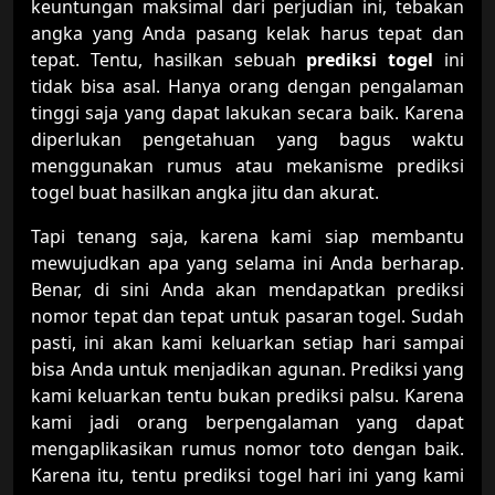
keuntungan maksimal dari perjudian ini, tebakan
angka yang Anda pasang kelak harus tepat dan
tepat. Tentu, hasilkan sebuah
prediksi togel
ini
tidak bisa asal. Hanya orang dengan pengalaman
tinggi saja yang dapat lakukan secara baik. Karena
diperlukan pengetahuan yang bagus waktu
menggunakan rumus atau mekanisme prediksi
togel buat hasilkan angka jitu dan akurat.
Tapi tenang saja, karena kami siap membantu
mewujudkan apa yang selama ini Anda berharap.
Benar, di sini Anda akan mendapatkan prediksi
nomor tepat dan tepat untuk pasaran togel. Sudah
pasti, ini akan kami keluarkan setiap hari sampai
bisa Anda untuk menjadikan agunan. Prediksi yang
kami keluarkan tentu bukan prediksi palsu. Karena
kami jadi orang berpengalaman yang dapat
mengaplikasikan rumus nomor toto dengan baik.
Karena itu, tentu prediksi togel hari ini yang kami