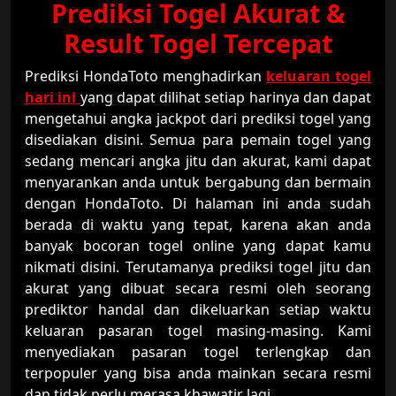
Prediksi Togel Akurat &
Result Togel Tercepat
Prediksi HondaToto menghadirkan
keluaran togel
hari ini
yang dapat dilihat setiap harinya dan dapat
mengetahui angka jackpot dari prediksi togel yang
disediakan disini. Semua para pemain togel yang
sedang mencari angka jitu dan akurat, kami dapat
menyarankan anda untuk bergabung dan bermain
dengan HondaToto. Di halaman ini anda sudah
berada di waktu yang tepat, karena akan anda
banyak bocoran togel online yang dapat kamu
nikmati disini. Terutamanya prediksi togel jitu dan
akurat yang dibuat secara resmi oleh seorang
prediktor handal dan dikeluarkan setiap waktu
keluaran pasaran togel masing-masing. Kami
menyediakan pasaran togel terlengkap dan
terpopuler yang bisa anda mainkan secara resmi
dan tidak perlu merasa khawatir lagi.