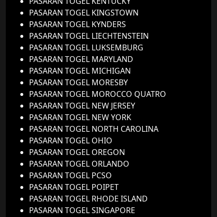
PASARAN TOGEL KENTUCKY
PASARAN TOGEL KINGSTOWN
PASARAN TOGEL KYNDERS
PASARAN TOGEL LIECHTENSTEIN
PASARAN TOGEL LUKSEMBURG
PASARAN TOGEL MARYLAND
PASARAN TOGEL MICHIGAN
PASARAN TOGEL MORESBY
PASARAN TOGEL MOROCCO QUATRO
PASARAN TOGEL NEW JERSEY
PASARAN TOGEL NEW YORK
PASARAN TOGEL NORTH CAROLINA
PASARAN TOGEL OHIO
PASARAN TOGEL OREGON
PASARAN TOGEL ORLANDO
PASARAN TOGEL PCSO
PASARAN TOGEL POIPET
PASARAN TOGEL RHODE ISLAND
PASARAN TOGEL SINGAPORE