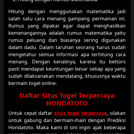
Hitung dengan menggunakan matematika jadi
salah satu cara menang gampang permainan ini.
Rumus yang dipakai agar dapat menghasilkan
kemenangannya adalah rumus matematika yaitu
rumus peluang dan biasanya sering digunakan
dalam dadu. Dalam taruhan seorang harus sudah
mengetahui semua informasi apa terhitung cara
menang. Dengan kenalinya, karena itu bettors
pasti mendapat keuntungan besar setiap apa yang
sudah dilaksanakan mendatang, khususnya waktu
bermain togel online.
Daftar Situs Togel Terpercaya
HONDATOTO
Untuk cepat daftar
situs togel terpercaya
, silakan
untuk gabung dan bermain-main dengan Prediksi
Hondatoto. Maka kami di sini ingin ajak beberapa