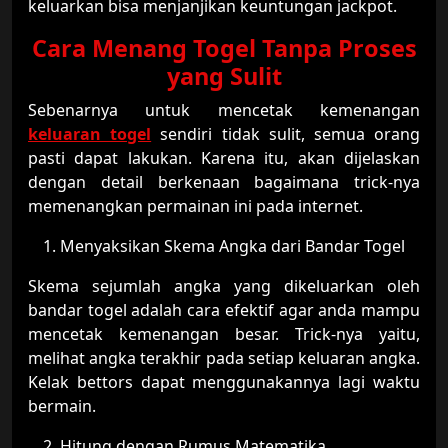
keluarkan bisa menjanjikan keuntungan jackpot.
Cara Menang Togel Tanpa Proses
yang Sulit
Sebenarnya untuk mencetak kemenangan
keluaran togel
sendiri tidak sulit, semua orang
pasti dapat lakukan. Karena itu, akan dijelaskan
dengan detail berkenaan bagaimana trick-nya
memenangkan permainan ini pada internet.
Menyaksikan Skema Angka dari Bandar Togel
Skema sejumlah angka yang dikeluarkan oleh
bandar togel adalah cara efektif agar anda mampu
mencetak kemenangan besar. Trick-nya yaitu,
melihat angka terakhir pada setiap keluaran angka.
Kelak bettors dapat menggunakannya lagi waktu
bermain.
Hitung dengan Rumus Matematika