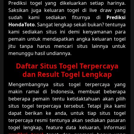
Prediksi togel yang dikeluarkan setiap harinya.
Saksikan juga keluaran togel di live draw yang
sudah kami sediakan fiturnya di
Prediksi
HondaToto
. Sangat lengkap sekali bukan? tentunya
kami sediakan situs ini demi kenyamanan para
pemain untuk mendapatkan angka keluaran togel
jitu tanpa harus mencari situs lainnya untuk
menunggu hasil undiannya.
Daftar Situs Togel Terpercaya
dan Result Togel Lengkap
Mengembangnya situs togel terpercaya yang
makin ramai di Indonesia, membuat beberapa
beberapa pemain tentu ketidaktahuan akan pilih
situs togel terpercaya tersebut. Tetapi jika kami
dapat berikan ke anda, untuk tiap situs togel
terpercaya resmi tentunya akan sediakan pasaran
togel lengkap, feature data keluaran, informasi