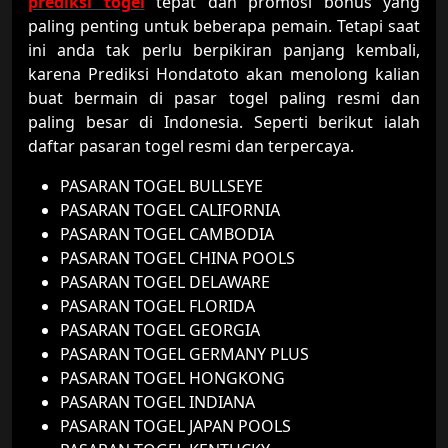
prediksi togel
tepat dan promosi bonus yang
paling penting untuk beberapa pemain. Tetapi saat
ini anda tak perlu berpikiran panjang kembali,
karena Prediksi Hondatoto akan menolong kalian
buat bermain di pasar togel paling resmi dan
paling besar di Indonesia. Seperti berikut ialah
daftar pasaran togel resmi dan terpercaya.
PASARAN TOGEL BULLSEYE
PASARAN TOGEL CALIFORNIA
PASARAN TOGEL CAMBODIA
PASARAN TOGEL CHINA POOLS
PASARAN TOGEL DELAWARE
PASARAN TOGEL FLORIDA
PASARAN TOGEL GEORGIA
PASARAN TOGEL GERMANY PLUS
PASARAN TOGEL HONGKONG
PASARAN TOGEL INDIANA
PASARAN TOGEL JAPAN POOLS