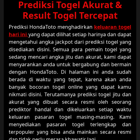
Prediksi Togel Akurat &
Result Togel Tercepat
Prediksi HondaToto menghadirkan
keluaran togel
hari ini
yang dapat dilihat setiap harinya dan dapat
mengetahui angka jackpot dari prediksi togel yang
disediakan disini. Semua para pemain togel yang
sedang mencari angka jitu dan akurat, kami dapat
menyarankan anda untuk bergabung dan bermain
dengan HondaToto. Di halaman ini anda sudah
berada di waktu yang tepat, karena akan anda
banyak bocoran togel online yang dapat kamu
nikmati disini. Terutamanya prediksi togel jitu dan
akurat yang dibuat secara resmi oleh seorang
prediktor handal dan dikeluarkan setiap waktu
keluaran pasaran togel masing-masing. Kami
menyediakan pasaran togel terlengkap dan
terpopuler yang bisa anda mainkan secara resmi
dan tidak perlu merasa khawatir lagi.